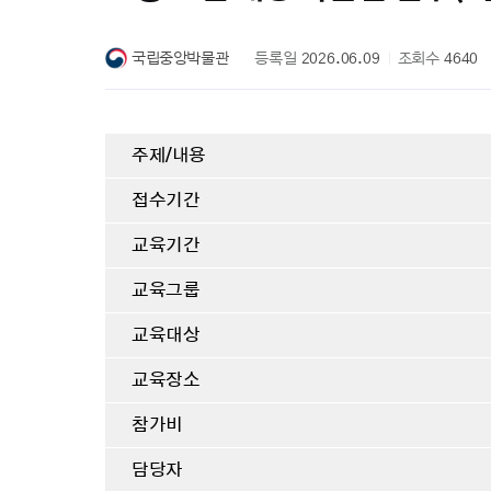
국립중앙박물관
등록일
2026.06.09
조회수
4640
주제/내용
접수기간
교육기간
교육그룹
교육대상
교육장소
참가비
담당자