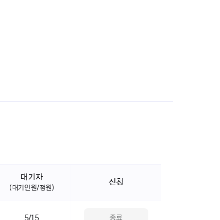
대기자
신청
(대기인원/정원)
5/15
종료