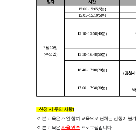
일자
시간
15:00~15:05(5분)
15:05~1
5
:10(5
분)
15:10~15:50(40분)
7월 15일
(수요일)
15:50~16:40(50분)
16:40~17:00(20분)
(경천사
1
7
:0
0
~
1
7
:3
0
(30
분
)
박
[신청 시 주의 사항]
ㅇ
본 교육은 개인 참여 교육으로 단체는 신청이 불
ㅇ 본 교육은
자율 연수
프로그램입니다.