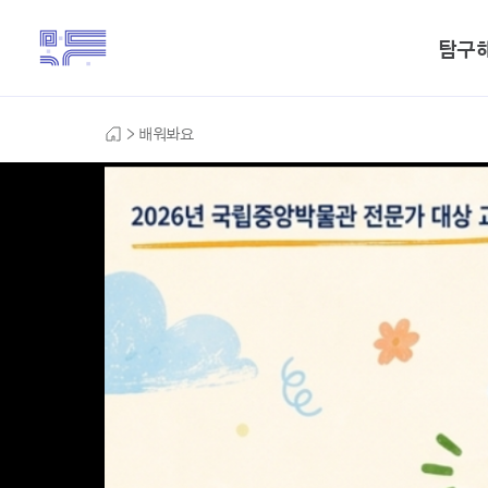
탐구
배워봐요