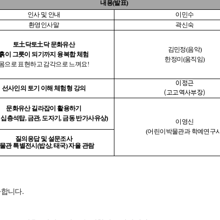
내용(발표)
인사 및 안내
이민수
환영인사말
곽신숙
토土닥
토
土닥 문화유산
김민정(음악)
흙이 그릇이 되기까지 융복합 체험
한정미(움직임)
몸으로 표현하고 감각으로 느껴요!
이정근
선사인의 토기 이해 체험형 강의
(고고역사부장)
문화유산 길라잡이 활용하기
 십층석탑, 금관, 도자기, 금동 반가사유상)
이영신
(어린이박물관과 학예연구사
질의응답 및 설문조사
물관 특별전시(밥상, 태국) 자율 관람
가합니다.