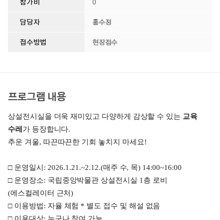
참가비
0
담당자
홍수정
접수방법
현장접수
프로그램 내용
상설전시실을 더욱 재미있고 다양하게 감상할 수 있는
교육
수레
가 등장합니다
.
추운 겨울
,
따끈따끈한 기회 놓치지 마세요
!
□
운영일시
: 2026.1.21.~2.12.(
매주 수
,
목
) 14:00~16:00
□
운영장소
:
국립중앙박물관 상설전시실
1
층 로비
(
에스컬레이터 근처
)
□
이용방법
:
자율 체험
*
별도 접수 및 해설 없음
□
이용대상
:
누구나 참여 가능