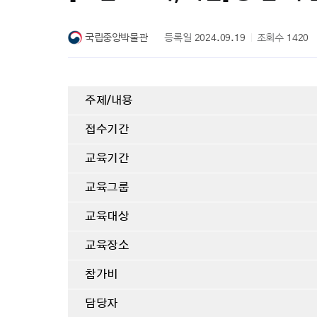
국립중앙박물관
등록일
2024.09.19
조회수
1420
주제/내용
접수기간
교육기간
교육그룹
교육대상
교육장소
참가비
담당자