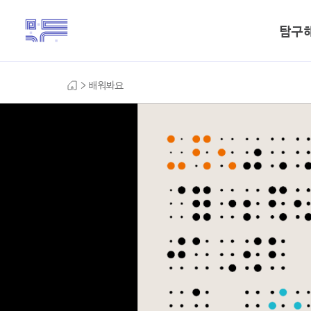
탐구
배워봐요