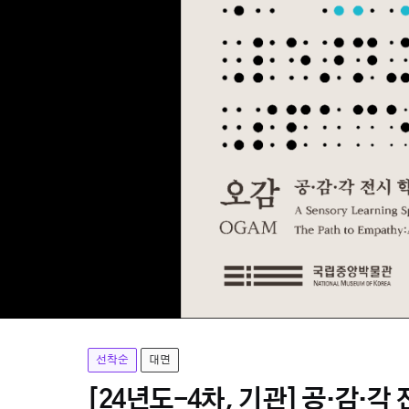
선착순
대면
[24년도-4차, 기관] 공·감·각