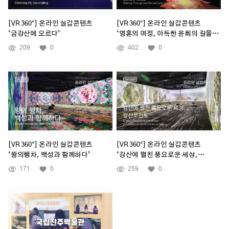
[VR 360°] 온라인 실감콘텐츠
[VR 360°] 온라인 실감콘텐츠
‘금강산에 오르다’
‘영혼의 여정, 아득한 윤회의 길을
걷다’
209
0
402
0
[VR 360°] 온라인 실감콘텐츠
[VR 360°] 온라인 실감콘텐츠
‘왕의행차, 백성과 함께하다’
‘강산에 펼친 풍요로운 세상,
강산무진도’
171
0
259
0